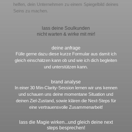
hel
fen
,
dein
Un
ter
ne
h
men
z
u
e
inem
Spiegel
b
ild
dein
es
Se
ins
z
u
mac
hen
.
lass deine
 Soulkunden
nicht warten & wirke mit mir!
deine anfrage
Fülle gerne dazu diese kurze Formular aus damit ich
gleich einschätzen kann ob und wie ich dich begleiten
und unterstützen kann.
brand analyse
In einer 30 Min-Clarity-Session lernen wir uns kennen
und schauen uns deine momentane Situation und
deinen Ziel-Zustand, sowie klären die Next-Steps für
eine vertrauensvolle Zusammenarbeit!
lass die Magie wirken...und gleich deine next
steps besprechen!