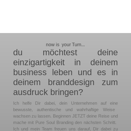
now is 
 your Turn...
du möchtest deine
einzigartigkeit in deinem
business leben und es in
deinem branddesign zum
ausdruck bringen?
Ich hel
fe
Dir
d
abe
i
,
dein
Un
ter
ne
h
men
a
uf
e
ine
be
w
us
ste
,
authent
ische
und
w
ah
rha
ft
ige
We
ise
w
ach
sen
z
u
l
ass
en
.
Beg
inn
en
JETZT deine
Re
ise
und
mac
he
mit
Pure
Soul
Brand
ing
den
n
ä
ch
sten
Schr
itt
.
Ich und mein Team
fre
u
en
uns
d
ar
au
f
,
Dir
d
abe
i
z
u