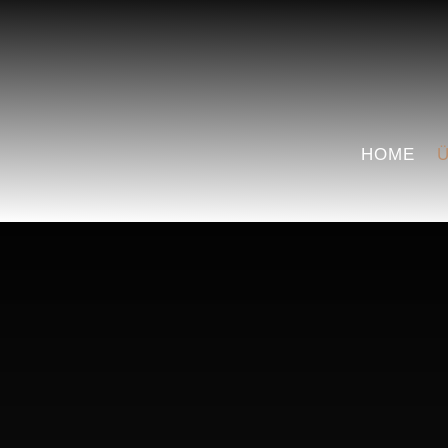
HOME
Ü