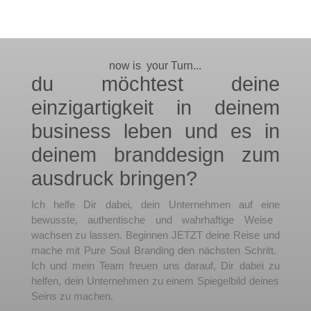
now is 
 your Turn...
du möchtest deine
einzigartigkeit in deinem
business leben und es in
deinem branddesign zum
ausdruck bringen?
Ich hel
fe
Dir
d
abe
i
,
dein
Un
ter
ne
h
men
a
uf
e
ine
be
w
us
ste
,
authent
ische
und
w
ah
rha
ft
ige
We
ise
w
ach
sen
z
u
l
ass
en
.
Beg
inn
en
JETZT deine
Re
ise
und
mac
he
mit
Pure
Soul
Brand
ing
den
n
ä
ch
sten
Schr
itt
.
Ich und mein Team
fre
u
en
uns
d
ar
au
f
,
Dir
d
abe
i
z
u
hel
fen
,
dein
Un
ter
ne
h
men
z
u
e
inem
Spiegel
b
ild
dein
es
Se
ins
z
u
mac
hen
.